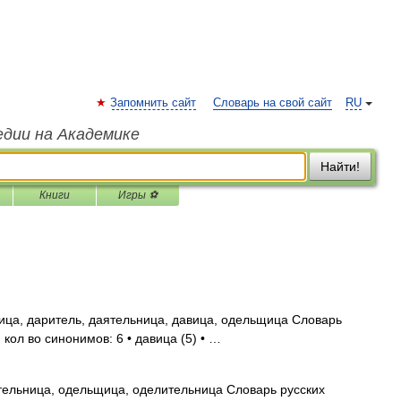
Запомнить сайт
Словарь на свой сайт
RU
едии на Академике
Найти!
Книги
Игры ⚽
ца, даритель, даятельница, давица, одельщица Словарь
кол во синонимов: 6 • давица (5) • …
тельница, одельщица, оделительница Словарь русских