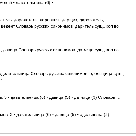
ов: 5 • давательница (6) • …
атель, дародатель, даровщик, дарщик, дарователь,
 цедент Словарь русских синонимов. даритель сущ., кол во
 давица Словарь русских синонимов. датчица сущ., кол во
оделительница Словарь русских синонимов. одельщица сущ.,
 • …
: 3 • давательница (6) • давица (5) • датчица (3) Словарь …
ов: 3 • давательница (6) • давица (5) • одельщица (3) …