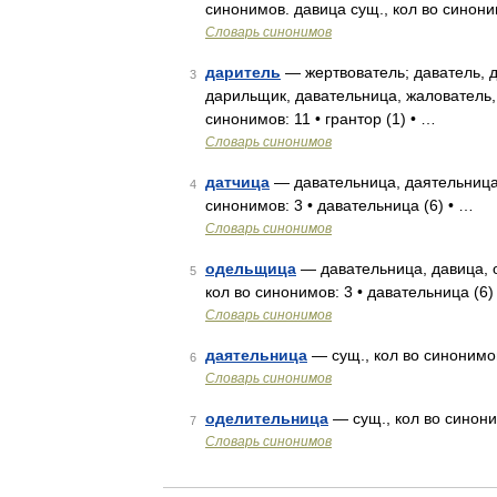
синонимов. давица сущ., кол во синоним
Словарь синонимов
даритель
— жертвователь; даватель, д
3
дарильщик, давательница, жалователь,
синонимов: 11 • грантор (1) • …
Словарь синонимов
датчица
— давательница, даятельница,
4
синонимов: 3 • давательница (6) • …
Словарь синонимов
одельщица
— давательница, давица, 
5
кол во синонимов: 3 • давательница (6)
Словарь синонимов
даятельница
— сущ., кол во синонимов
6
Словарь синонимов
оделительница
— сущ., кол во синоним
7
Словарь синонимов