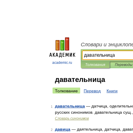
Словари и энциклоп
academic.ru
Толкования
Переводы
давательница
Толкование
Перевод
Книги
давательница
— датчица, оделительни
1
русских синонимов. давательница сущ., 
Словарь синонимов
давица
— даятельница, датчица, дава
2