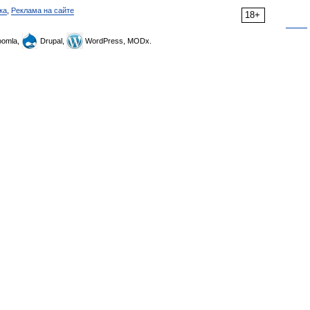
ка
,
Реклама на сайте
18+
omla,
Drupal,
WordPress, MODx.